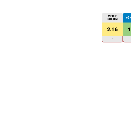
MEDIE
xG
GOLURI
2.16
1
-