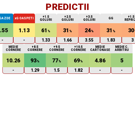
PREDICTII
+1.5
+2.5
+3.5
+1.5
 GAZDE
xG OASPETI
GG
GOLURI
GOLURI
GOLURI
REPRI
.55
1.13
61
31
24
31
30
%
%
%
%
-
-
1.33
1.66
3.55
1.83
3
MEDIE
+8.5
+9.5
+10.5
MEDIE
MEDIE C.
CORNERE
CORNERE
CORNERE
CORNERE
CARTONASE
ARBITRU
10.26
93
77
69
4.86
5
%
%
%
-
1.29
1.5
1.82
-
-