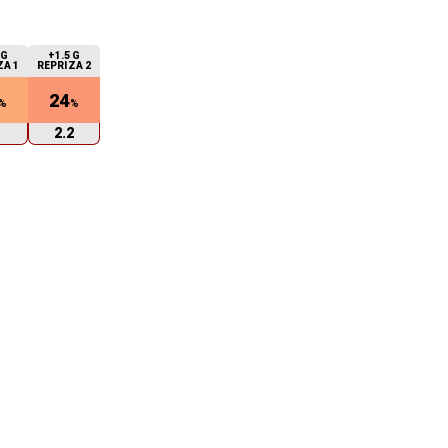
 G
+1.5 G
ZA 1
REPRIZA 2
24
%
%
2.2