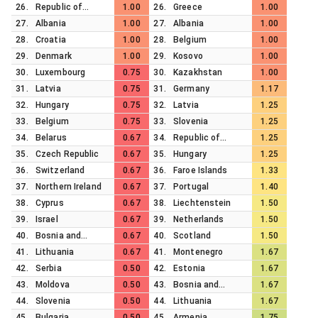
26
.
Republic of
1.00
26
.
Greece
1.00
Ireland
27
.
Albania
1.00
27
.
Albania
1.00
28
.
Croatia
1.00
28
.
Belgium
1.00
29
.
Denmark
1.00
29
.
Kosovo
1.00
30
.
Luxembourg
0.75
30
.
Kazakhstan
1.00
31
.
Latvia
0.75
31
.
Germany
1.17
32
.
Hungary
0.75
32
.
Latvia
1.25
33
.
Belgium
0.75
33
.
Slovenia
1.25
34
.
Belarus
0.67
34
.
Republic of
1.25
Ireland
35
.
Czech Republic
0.67
35
.
Hungary
1.25
36
.
Switzerland
0.67
36
.
Faroe Islands
1.33
37
.
Northern Ireland
0.67
37
.
Portugal
1.40
38
.
Cyprus
0.67
38
.
Liechtenstein
1.50
39
.
Israel
0.67
39
.
Netherlands
1.50
40
.
Bosnia and
0.67
40
.
Scotland
1.50
Herzegovina
41
.
Lithuania
0.67
41
.
Montenegro
1.67
42
.
Serbia
0.50
42
.
Estonia
1.67
43
.
Moldova
0.50
43
.
Bosnia and
1.67
Herzegovina
44
.
Slovenia
0.50
44
.
Lithuania
1.67
45
.
Bulgaria
0.50
45
.
Armenia
1.75