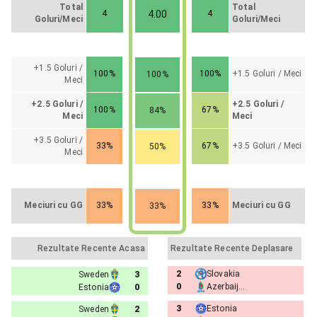
Total
Total
4
4.00
4
Goluri/Meci
Goluri/Meci
+1.5 Goluri /
100
%
100
%
+1.5 Goluri / Meci
100
%
Meci
+2.5 Goluri /
+2.5 Goluri /
100
%
67
%
84
%
Meci
Meci
+3.5 Goluri /
33
%
67
%
+3.5 Goluri / Meci
50
%
Meci
Meciuri cu GG
33
%
33
%
Meciuri cu GG
33
%
Rezultate Recente Acasa
Rezultate Recente Deplasare
2
Slovakia
Sweden
3
0
Azerbaij...
Estonia
0
3
Estonia
Sweden
2