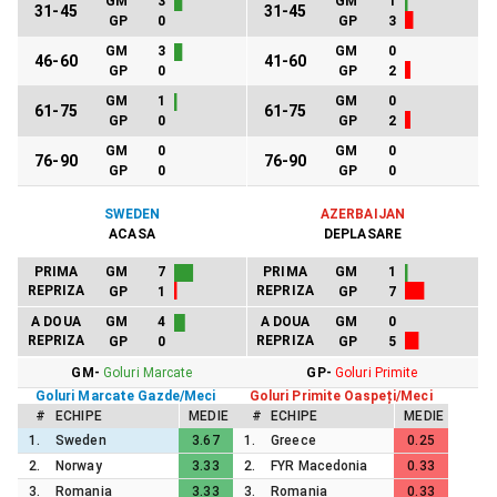
GM
3
GM
1
31-45
31-45
GP
0
GP
3
GM
3
GM
0
46-60
41-60
GP
0
GP
2
GM
1
GM
0
61-75
61-75
GP
0
GP
2
GM
0
GM
0
76-90
76-90
GP
0
GP
0
SWEDEN
AZERBAIJAN
ACASA
DEPLASARE
PRIMA
GM
7
PRIMA
GM
1
REPRIZA
REPRIZA
GP
1
GP
7
A DOUA
GM
4
A DOUA
GM
0
REPRIZA
REPRIZA
GP
0
GP
5
GM-
Goluri Marcate
GP-
Goluri Primite
Goluri Marcate Gazde/Meci
Goluri Primite Oaspeți/Meci
#
ECHIPE
MEDIE
#
ECHIPE
MEDIE
1
.
Sweden
3.67
1
.
Greece
0.25
2
.
Norway
3.33
2
.
FYR Macedonia
0.33
3
.
Romania
3.33
3
.
Romania
0.33