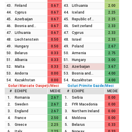
43
.
Finland
0.67
43
.
Lithuania
2.00
44
.
Cyprus
0.67
44
.
Iceland
2.25
45
.
Azerbaijan
0.67
45
.
Republic of
2.25
Ireland
46
.
Bosnia and
0.67
46
.
Switzerland
2.33
Herzegovina
47
.
Lithuania
0.67
47
.
Cyprus
2.33
48
.
Liechtenstein
0.50
48
.
Israel
2.33
49
.
Hungary
0.50
49
.
Poland
2.67
50
.
Belarus
0.33
50
.
Armenia
2.75
51
.
Albania
0.33
51
.
Hungary
3.00
52
.
Malta
0.33
52
.
Azerbaijan
3.67
53
.
Andorra
0.00
53
.
Bosnia and
4.00
Herzegovina
54
.
Kazakhstan
0.00
54
.
Kazakhstan
4.00
Goluri Marcate Oaspeți/Meci
Goluri Primite Gazde/Meci
#
ECHIPE
MEDIE
#
ECHIPE
MEDIE
1
.
Romania
2.67
1
.
Serbia
0.00
2
.
Sweden
2.67
2
.
FYR Macedonia
0.00
3
.
England
2.67
3
.
Northern Ireland
0.00
4
.
France
2.50
4
.
Moldova
0.00
5
.
Greece
2.25
5
.
Belarus
0.33
6
.
Italy
2.25
6
.
Norway
0.33